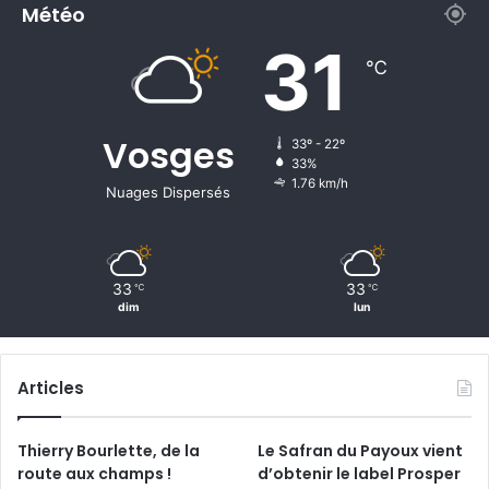
Météo
31
℃
Vosges
33º - 22º
33%
1.76 km/h
Nuages Dispersés
33
33
℃
℃
dim
lun
Articles
Thierry Bourlette, de la
Le Safran du Payoux vient
route aux champs !
d’obtenir le label Prosper