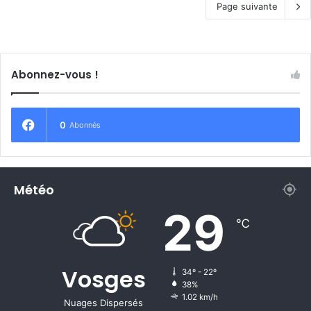
Page suivante
Abonnez-vous !
0
Abonnés
Météo
29
℃
Vosges
34º - 22º
38%
1.02 km/h
Nuages Dispersés