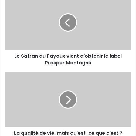
e
S
a
f
r
a
n
d
Le Safran du Payoux vient d’obtenir le label
u
Prosper Montagné
P
a
y
L
o
a
u
q
x
u
v
a
i
l
e
i
n
t
t
é
d
La qualité de vie, mais qu'est-ce que c'est ?
d