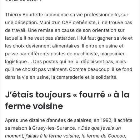
c
o
Thierry Bourlette commence sa vie professionnelle, sur
u
une déception. Muni d’un CAP d’ébéniste, il ne trouve pas
r
de travail. Une remise en cause de son orientation sur
r
laquelle il ne veut pas s’attarder. Il lui faut gagner sa vie et
i
les choix deviennent alimentaires. Il entre en usine et
e
passe par différents postes de machiniste, magasinier,
l
logistique … Des postes qui ne lui déplaisent pas, mais
qu’il ne choisit pas vraiment. Comme beaucoup, il se fond
dans la vie en usine, la camaraderie et la solidarité.
J’étais toujours « fourré » à la
ferme voisine
Après une dizaine d’années de salaires, en 1992, il achète
sa maison à Gruey-les-Surance. «
Dès que j’avais un
moment, j’allais à la ferme voisine, la ferme du Coucou,