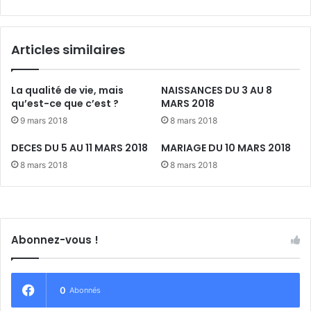
’
e
o
v
b
i
Articles similaires
t
e
e
,
n
m
La qualité de vie, mais
NAISSANCES DU 3 AU 8
i
a
qu’est-ce que c’est ?
MARS 2018
r
i
9 mars 2018
8 mars 2018
l
s
e
q
DECES DU 5 AU 11 MARS 2018
MARIAGE DU 10 MARS 2018
l
u
8 mars 2018
8 mars 2018
a
'
b
e
e
s
l
t
P
-
Abonnez-vous !
r
c
o
e
s
q
p
u
0
Abonnés
e
e