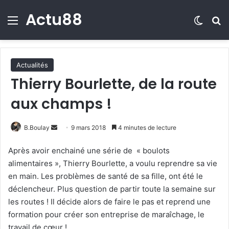
Actu88
Menu
Switch
R
Actualités
Thierry Bourlette, de la route
aux champs !
B.Boulay
E
9 mars 2018
4 minutes de lecture
n
Après avoir enchainé une série de « boulots
v
alimentaires », Thierry Bourlette, a voulu reprendre sa vie
o
en main. Les problèmes de santé de sa fille, ont été le
y
déclencheur. Plus question de partir toute la semaine sur
e
les routes ! Il décide alors de faire le pas et reprend une
r
formation pour créer son entreprise de maraîchage, le
u
n
travail de cœur !