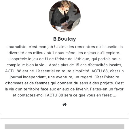
B.Boulay
Journaliste, c'est mon job ! J'aime les rencontres qu'il suscite, la
diversité des milieux où il nous mène, les enjeux qu'il explore.
J'apprécie le jeu de fil de fériste de l'éthique, qui parfois nous
complique bien la vie... Après plus de 15 ans d’actualités locales,
ACTU 88 est né. L’essentiel en toute simplicité. ACTU 88, c’est un
journal indépendant, une aventure, un regard. C’est l’histoire
d’hommes et de femmes qui donnent du sens à des projets. C’est
la vie d’un territoire face aux enjeux de l’avenir. Faites-en un favori
et contactez-moi ! ACTU 88 sera ce que vous en ferez ...
We
bsi
te
L