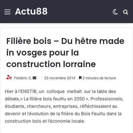
Actu88
Menu
Switch
R
Filière bois – Du hêtre made
in vosges pour la
construction lorraine
Frédéric S.
E
25 novembre 2014
2 minutes de lecture
n
Hier à l’ENSTIB, un colloque mettait sur la table des
v
débats,« La filière bois feuillu en 2050 ». Professionnels,
o
étudiants, chercheurs, entreprises, réfléchissaient au
y
devenir et l’évolution de la filière du Bois Feuillu dans la
e
construction bois et l’économie locale.
r
u