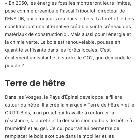
n
« En 2050, les énergies fossiles montreront leurs limites,
c
pose comme préambule Pascal Triboulot, directeur de
o
l’ENSTIB, qui a toujours cru dans le bois. La forêt et le bois
u
constitueront une alternative crédible sur le créneau des
r
matériaux de construction » . Mais aussi pour l’énergie et
r
la chimie verte. Le bois est renouvelable, pousse en
i
quantité suffisante dans les forêts locales. C’est
e
également un isolant et il stocke le CO2, que demande le
l
peuple ?
Terre de hêtre
Dans les Vosges, le Pays d’Épinal développe la filière
autour du hêtre. Il a créé la marque « Terre de hêtre » et le
CRITT Bois, a un projet qui travaille à renforcer la
résistance, la dureté et la densification du bois de hêtre à
l’humidité et au gel. Ce qui pourrait lui permettre de
remplacer le bois exotique dans le mobilier et les