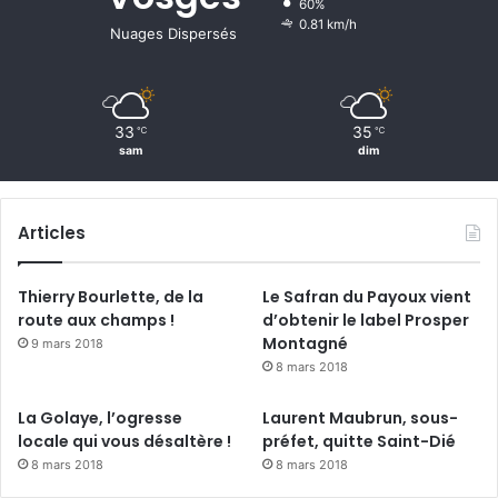
60%
e
0.81 km/h
Nuages Dispersés
l
e
1
e
33
35
℃
℃
r
sam
dim
P
r
i
Articles
x
Thierry Bourlette, de la
Le Safran du Payoux vient
route aux champs !
d’obtenir le label Prosper
Montagné
9 mars 2018
8 mars 2018
La Golaye, l’ogresse
Laurent Maubrun, sous-
locale qui vous désaltère !
préfet, quitte Saint-Dié
8 mars 2018
8 mars 2018