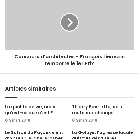
e
o
f
n
e
c
m
o
m
u
e
r
d
s
e
d
6
Concours d'architectes - François Liemann
'
7
remporte le 1er Prix
a
a
r
n
c
s
h
Articles similaires
r
i
e
t
n
e
La qualité de vie, mais
Thierry Bourlette, de la
v
c
qu’est-ce que c’est ?
route aux champs !
e
t
9 mars 2018
9 mars 2018
r
e
s
s
Le Safran du Payoux vient
La Golaye, l’ogresse locale
é
-
d’obtenir le label Prosper
qui vous désaltère !