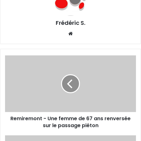
Frédéric S.
We
bsi
te
R
e
m
i
r
e
m
o
n
Remiremont - Une femme de 67 ans renversée
t
sur le passage piéton
-
U
n
C