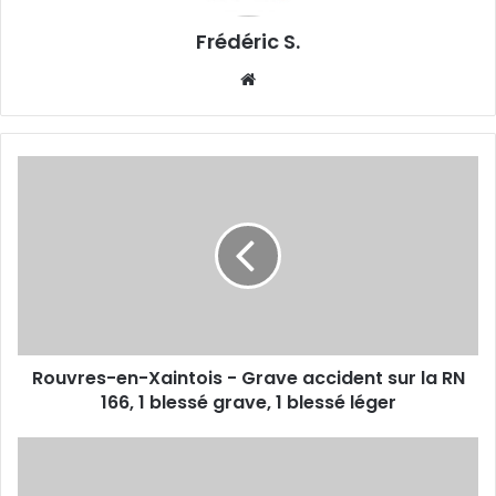
Frédéric S.
We
bsi
te
R
o
u
v
r
e
s
-
e
Rouvres-en-Xaintois - Grave accident sur la RN
n
166, 1 blessé grave, 1 blessé léger
-
X
a
V
i
é
n
c