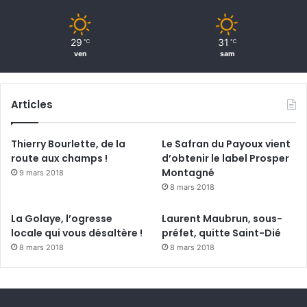
1
b
l
29
31
℃
℃
e
ven
sam
s
s
é
Articles
l
é
g
Thierry Bourlette, de la
Le Safran du Payoux vient
e
route aux champs !
d’obtenir le label Prosper
r
Montagné
9 mars 2018
8 mars 2018
La Golaye, l’ogresse
Laurent Maubrun, sous-
locale qui vous désaltère !
préfet, quitte Saint-Dié
8 mars 2018
8 mars 2018