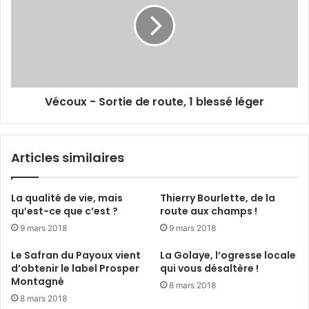
t
o
o
u
i
x
s
-
-
S
G
o
r
Vécoux - Sortie de route, 1 blessé léger
r
a
t
v
i
e
e
Articles similaires
a
d
c
e
c
r
La qualité de vie, mais
Thierry Bourlette, de la
i
o
qu’est-ce que c’est ?
route aux champs !
d
u
9 mars 2018
9 mars 2018
e
t
n
e
Le Safran du Payoux vient
La Golaye, l’ogresse locale
t
,
d’obtenir le label Prosper
qui vous désaltère !
s
1
Montagné
8 mars 2018
u
b
8 mars 2018
r
l