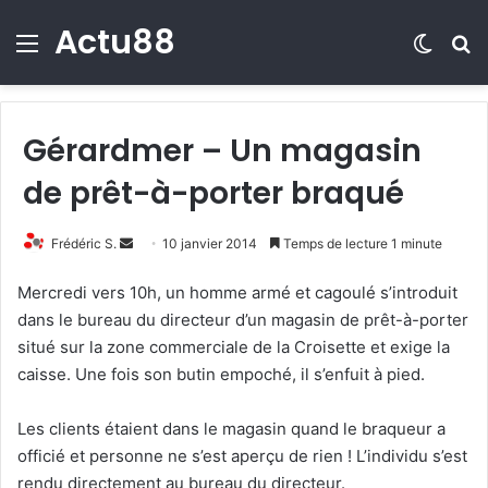
Actu88
Menu
Switch
R
Gérardmer – Un magasin
de prêt-à-porter braqué
Frédéric S.
E
10 janvier 2014
Temps de lecture 1 minute
n
Mercredi vers 10h, un homme armé et cagoulé s’introduit
v
dans le bureau du directeur d’un magasin de prêt-à-porter
o
situé sur la zone commerciale de la Croisette et exige la
y
caisse. Une fois son butin empoché, il s’enfuit à pied.
e
r
Les clients étaient dans le magasin quand le braqueur a
u
n
officié et personne ne s’est aperçu de rien ! L’individu s’est
c
rendu directement au bureau du directeur.