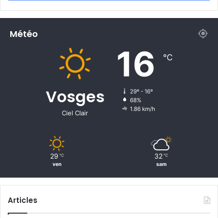
e
p
r
Météo
é
f
16
e
℃
t
Vosges
29º - 16º
68%
1.86 km/h
Ciel Clair
29
32
℃
℃
ven
sam
Articles