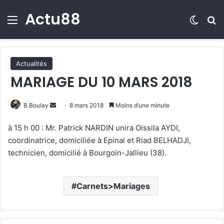
Actu88
Menu
Switch
R
Actualités
MARIAGE DU 10 MARS 2018
B.Boulay
E
8 mars 2018
Moins d’une minute
n
à 15 h 00 : Mr. Patrick NARDIN unira Oissila AYDI,
v
coordinatrice, domiciliée à Epinal et Riad BELHADJI,
o
technicien, domicilié à Bourgoin-Jallieu (38).
y
e
r
Carnets>Mariages
u
n
c