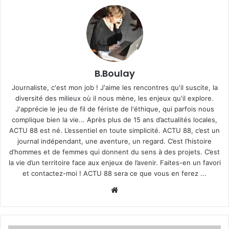
o
u
r
r
i
e
B.Boulay
l
Journaliste, c'est mon job ! J'aime les rencontres qu'il suscite, la
diversité des milieux où il nous mène, les enjeux qu'il explore.
J'apprécie le jeu de fil de fériste de l'éthique, qui parfois nous
complique bien la vie... Après plus de 15 ans d’actualités locales,
ACTU 88 est né. L’essentiel en toute simplicité. ACTU 88, c’est un
journal indépendant, une aventure, un regard. C’est l’histoire
d’hommes et de femmes qui donnent du sens à des projets. C’est
la vie d’un territoire face aux enjeux de l’avenir. Faites-en un favori
et contactez-moi ! ACTU 88 sera ce que vous en ferez ...
We
bsi
te