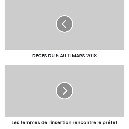
D
E
C
E
S
D
U
5
A
DECES DU 5 AU 11 MARS 2018
U
1
1
L
M
e
A
s
R
f
S
e
2
m
0
m
1
e
8
s
Les femmes de l'insertion rencontre le préfet
d
e