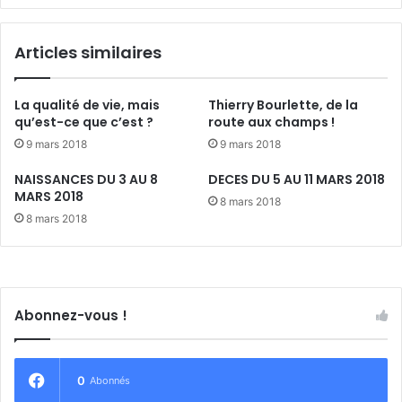
l
'
Articles similaires
i
n
s
La qualité de vie, mais
Thierry Bourlette, de la
e
qu’est-ce que c’est ?
route aux champs !
r
9 mars 2018
9 mars 2018
t
i
NAISSANCES DU 3 AU 8
DECES DU 5 AU 11 MARS 2018
o
MARS 2018
8 mars 2018
n
8 mars 2018
r
e
n
c
o
Abonnez-vous !
n
t
r
e
0
Abonnés
l