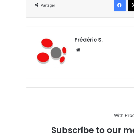
Partager
Frédéric S.
We
bsi
te
With Pro
Subscribe to our ma