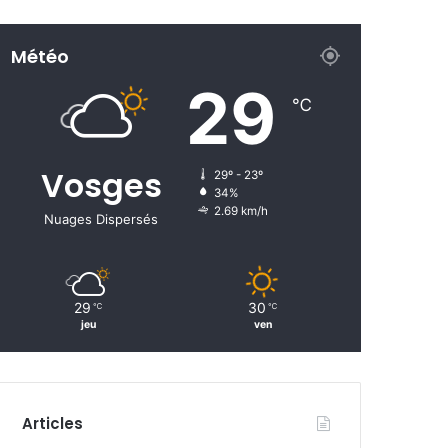
Météo
29
℃
Vosges
29º - 23º
34%
2.69 km/h
Nuages Dispersés
29
30
℃
℃
jeu
ven
Articles