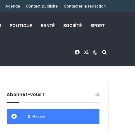
Agenda
Contact publicité
Contacter la rédaction
S
POLITIQUE
SANTÉ
SOCIÉTÉ
SPORT
Facebook
Article Aléatoire
Switch skin
Rechercher
Abonnez-vous !
0
Abonnés