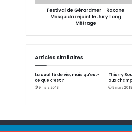
d
e
Festival de Gérardmer - Roxane
e
E
Mesquida rejoint le Jury Long
G
m
é
Métrage
a
r
i
a
l
r
d
m
Articles similaires
e
r
-
La qualité de vie, mais qu’est-
Thierry Bou
R
ce que c’est ?
aux champ
o
9 mars 2018
9 mars 201
x
a
n
e
M
e
s
© Copyright 2012 - 2026, Tous droits réservés |
Actu