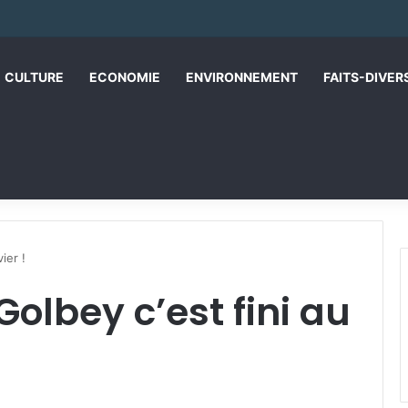
CULTURE
ECONOMIE
ENVIRONNEMENT
FAITS-DIVER
ier !
olbey c’est fini au