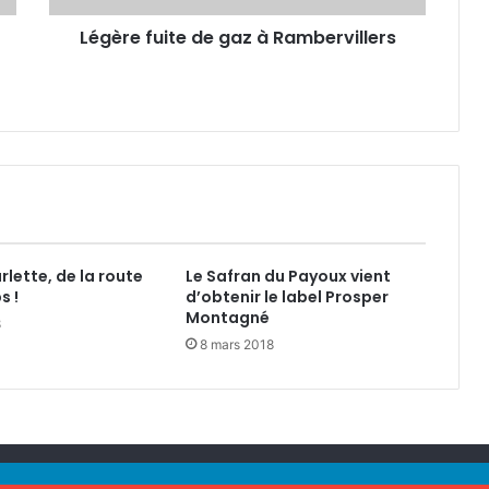
i
Légère fuite de gaz à Rambervillers
t
e
d
e
g
a
z
à
R
a
m
rlette, de la route
Le Safran du Payoux vient
b
s !
d’obtenir le label Prosper
e
Montagné
8
r
8 mars 2018
v
i
l
l
e
r
88
| Hébergé par
GrandEst.info
| Publicité Grand Est :
Est Régie