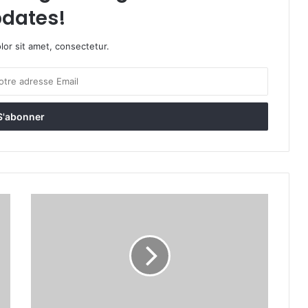
dates!
or sit amet, consectetur.
L
é
g
è
r
e
f
u