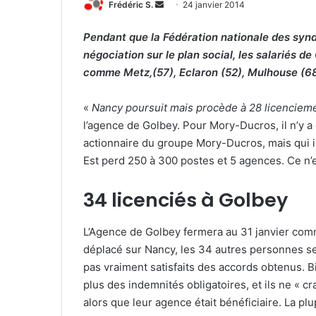
Frédéric S.
E
24 janvier 2014
n
Pendant que la Fédération nationale des syndi
v
négociation sur le plan social, les salariés d
o
comme Metz,(57), Eclaron (52), Mulhouse (68
y
e
r
«
Nancy poursuit mais procède à 28 licenciem
u
l’agence de Golbey. Pour Mory-Ducros, il n’y a 
n
actionnaire du groupe Mory-Ducros, mais qui 
c
Est perd 250 à 300 postes et 5 agences. Ce n’e
o
u
34 licenciés à Golbey
r
r
L’Agence de Golbey fermera au 31 janvier comme
i
déplacé sur Nancy, les 34 autres personnes s
e
pas vraiment satisfaits des accords obtenus. B
l
plus des indemnités obligatoires, et ils ne « c
alors que leur agence était bénéficiaire. La plu