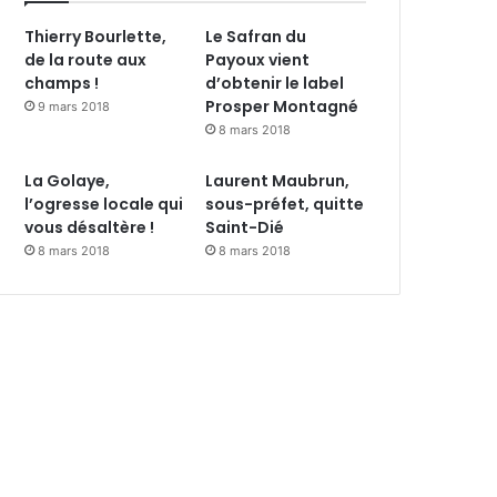
Thierry Bourlette,
Le Safran du
de la route aux
Payoux vient
champs !
d’obtenir le label
Prosper Montagné
9 mars 2018
8 mars 2018
La Golaye,
Laurent Maubrun,
l’ogresse locale qui
sous-préfet, quitte
vous désaltère !
Saint-Dié
8 mars 2018
8 mars 2018