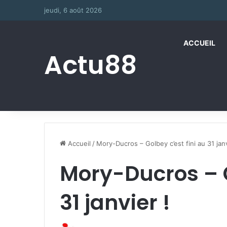
jeudi, 6 août 2026
ACCUEIL
Actu88
Accueil
/
Mory-Ducros – Golbey c’est fini au 31 janv
Mory-Ducros – G
31 janvier !