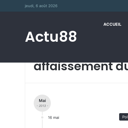
jeudi, 6 août 2026
ACCUEIL
Actu88
Accueil
/
affaissement du pont
affaissement d
Mai
- 2013 -
Pol
16 mai