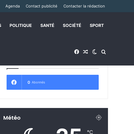
Agenda
Contact publicité
Contacter la rédaction
S
POLITIQUE
SANTÉ
SOCIÉTÉ
SPORT
Facebook
Article Aléatoire
Switch skin
Rechercher
Abonnez-vous !
0
Abonnés
Météo
℃