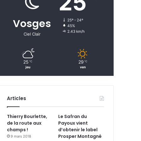
25
Vosges
25º - 24º
45%
2.43 km/h
Ciel Clair
25
29
℃
℃
jeu
ven
Articles
Thierry Bourlette,
Le Safran du
de la route aux
Payoux vient
champs !
d’obtenir le label
Prosper Montagné
9 mars 2018