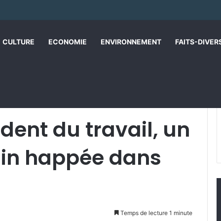
CULTURE
ECONOMIE
ENVIRONNEMENT
FAITS-DIVER
vail, un homme a la main happée dans une machine
ident du travail, un
in happée dans
Temps de lecture 1 minute