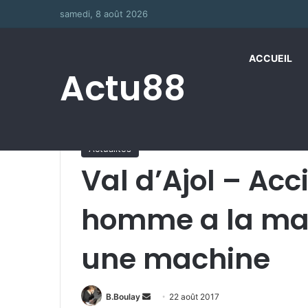
samedi, 8 août 2026
ACCUEIL
Actu88
Accueil
/
Actualités
/
Val d’Ajol – Accident du tra
Actualités
Val d’Ajol – Acc
homme a la ma
une machine
B.Boulay
E
22 août 2017