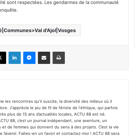
urité sont respectées. Les gendarmes de la communauté
enquête.
sé|Communes>Val d'Ajol|Vosges
X
Linkedin
Messenger
Partager par email
Imprimer
me les rencontres qu'il suscite, la diversité des milieux où il
re. J'apprécie le jeu de fil de fériste de l'éthique, qui parfois
rès plus de 15 ans d’actualités locales, ACTU 88 est né.
. ACTU 88, c’est un journal indépendant, une aventure, un
es et de femmes qui donnent du sens à des projets. C’est la vie
de l’avenir. Faites-en un favori et contactez-moi ! ACTU 88 sera