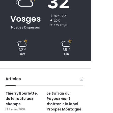
32
Vosges
32º - 25º
30%
1.27 km/h
Nuages Dispersés
32
35
℃
℃
sam
dim
Articles
Thierry Bourlette,
Le Safran du
de la route aux
Payoux vient
champs !
d’obtenir le label
Prosper Montagné
9 mars 2018