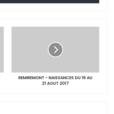
R
E
M
I
R
E
M
O
N
REMIREMONT - NAISSANCES DU 16 AU
T
21 AOUT 2017
-
N
A
I
S
S