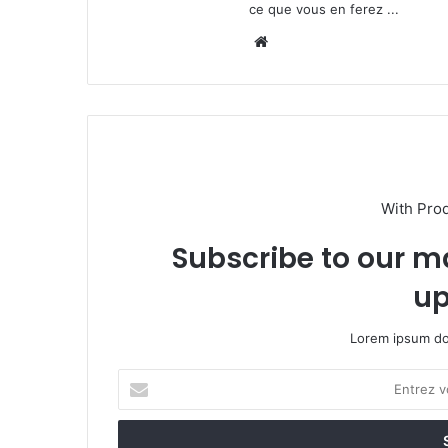
ce que vous en ferez ...
We
bsi
te
With Pro
Subscribe to our ma
up
Lorem ipsum dol
E
n
t
r