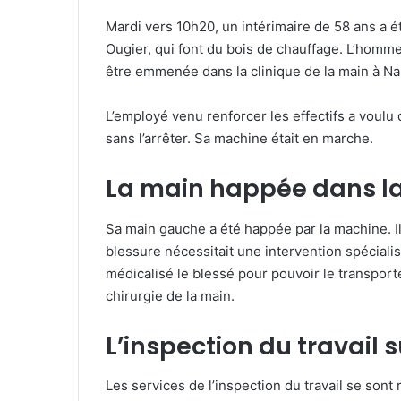
n
Mardi vers 10h20, un intérimaire de 58 ans a é
v
Ougier
, qui font
du bois de chauffage. L’homme
o
être emmenée dans la clinique de la main à Na
y
e
r
L’employé venu renforcer les effectifs a voulu
u
sans l’arrêter. Sa machine était en marche.
n
c
La main happée dans l
o
u
Sa main gauche a été happée par la machine. Il
r
blessure nécessitait une intervention spécia
r
médicalisé le blessé pour pouvoir le transporte
i
chirurgie de la main.
e
l
L’inspection du travail 
Les services de l’inspection du travail se sont