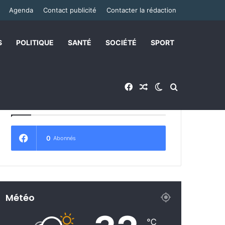
Agenda
Contact publicité
Contacter la rédaction
S
POLITIQUE
SANTÉ
SOCIÉTÉ
SPORT
Facebook
Article Aléatoire
Switch skin
Rechercher
Abonnez-vous !
0
Abonnés
Météo
℃