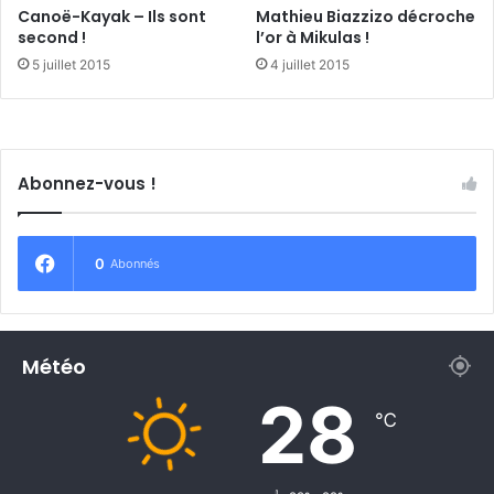
v
s
Canoë-Kayak – Ils sont
Mathieu Biazzizo décroche
e
a
second !
l’or à Mikulas !
t
f
5 juillet 2015
4 juillet 2015
a
e
g
m
e
m
e
e
n
d
Abonnez-vous !
m
e
o
m
n
o
t
r
0
Abonnés
a
t
g
n
e
Météo
28
℃