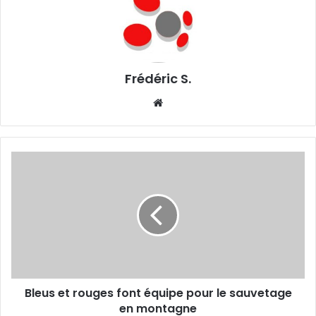
Frédéric S.
We
bsi
te
B
l
e
u
s
e
t
r
o
Bleus et rouges font équipe pour le sauvetage
u
en montagne
g