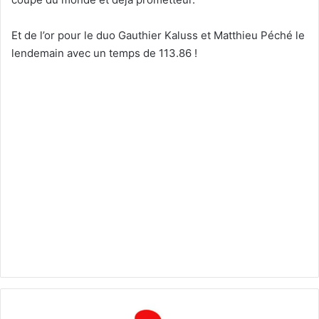
r
Et de l’or pour le duo Gauthier Kaluss et Matthieu Péché le
u
n
lendemain avec un temps de 113.86 !
c
o
u
r
r
i
e
l