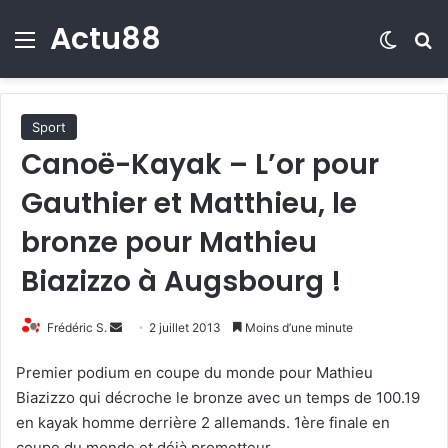
Actu88
Menu
Switch
R
Sport
Canoë-Kayak – L’or pour
Gauthier et Matthieu, le
bronze pour Mathieu
Biazizzo à Augsbourg !
Frédéric S.
E
2 juillet 2013
Moins d’une minute
n
Premier podium en coupe du monde pour Mathieu
v
Biazizzo qui décroche le bronze avec un temps de 100.19
o
en kayak homme derrière 2 allemands. 1ère finale en
y
coupe du monde et déjà prometteur.
e