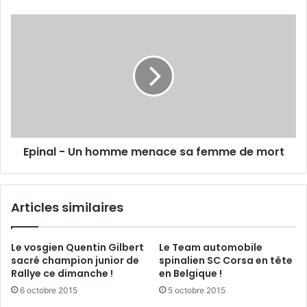
e
s
E
f
p
o
i
n
n
t
a
é
l
q
-
u
U
i
n
p
Epinal - Un homme menace sa femme de mort
h
e
o
p
m
o
m
Articles similaires
u
e
r
m
l
e
Le vosgien Quentin Gilbert
Le Team automobile
e
n
sacré champion junior de
spinalien SC Corsa en tête
s
a
Rallye ce dimanche !
en Belgique !
a
c
6 octobre 2015
5 octobre 2015
u
e