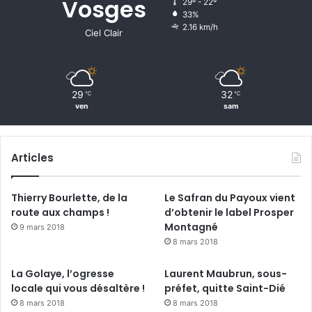
Vosges
29º - 22º
33%
2.16 km/h
Ciel Clair
29
32
℃
℃
ven
sam
Articles
Thierry Bourlette, de la
Le Safran du Payoux vient
route aux champs !
d’obtenir le label Prosper
Montagné
9 mars 2018
8 mars 2018
La Golaye, l’ogresse
Laurent Maubrun, sous-
locale qui vous désaltère !
préfet, quitte Saint-Dié
8 mars 2018
8 mars 2018