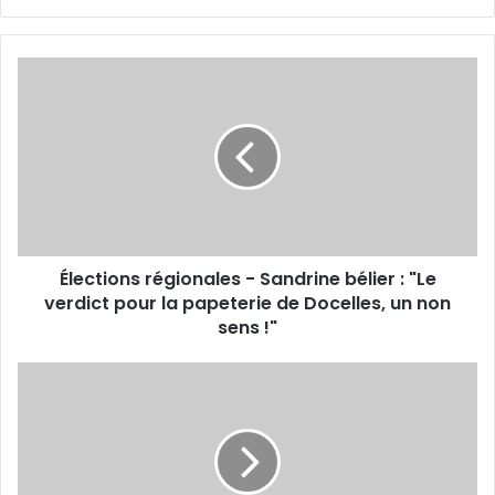
bsi
te
É
l
e
c
t
i
o
n
s
Élections régionales - Sandrine bélier : "Le
r
verdict pour la papeterie de Docelles, un non
é
g
sens !"
i
o
É
n
p
a
i
l
n
e
a
s
l