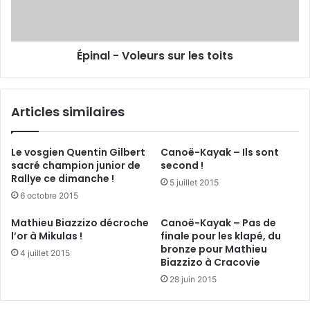
-
-
S
V
a
o
n
Épinal - Voleurs sur les toits
l
d
e
r
u
i
r
Articles similaires
n
s
e
s
b
u
Le vosgien Quentin Gilbert
Canoë-Kayak – Ils sont
é
r
sacré champion junior de
second !
l
l
Rallye ce dimanche !
5 juillet 2015
i
e
6 octobre 2015
e
s
r
t
Mathieu Biazzizo décroche
Canoë-Kayak – Pas de
:
o
l’or à Mikulas !
finale pour les klapé, du
"
i
bronze pour Mathieu
4 juillet 2015
L
t
Biazzizo à Cracovie
e
s
28 juin 2015
v
e