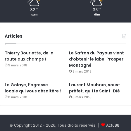
D
32
35
℃
℃
o
sam
dim
c
e
l
Articles
l
e
s
Thierry Bourlette, de la
Le Safran du Payoux vient
,
route aux champs !
d’obtenir le label Prosper
u
Montagné
9 mars 2018
n
8 mars 2018
n
o
La Golaye, l’ogresse
Laurent Maubrun, sous-
n
locale qui vous désaltère !
préfet, quitte Saint-Dié
s
8 mars 2018
8 mars 2018
e
n
s
!
"
© Copyright 2012 - 2026, Tous droits réservés |
Actu88
|