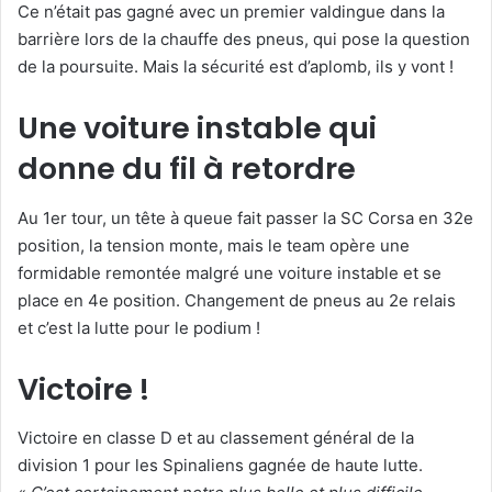
Ce n’était pas gagné avec un premier valdingue dans la
u
n
barrière lors de la chauffe des pneus, qui pose la question
c
de la poursuite. Mais la sécurité est d’aplomb, ils y vont !
o
u
Une voiture instable qui
r
donne du fil à retordre
r
i
Au 1er tour, un tête à queue fait passer la SC Corsa en 32e
e
position, la tension monte, mais le team opère une
l
formidable remontée malgré une voiture instable et se
place en 4e position. Changement de pneus au 2e relais
et c’est la lutte pour le podium !
Victoire !
Victoire en classe D et au classement général de la
division 1 pour les Spinaliens gagnée de haute lutte.