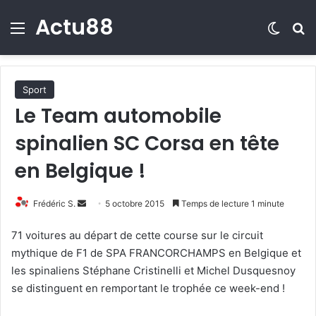
Actu88
Menu
Switch
R
Sport
Le Team automobile
spinalien SC Corsa en tête
en Belgique !
Frédéric S.
E
5 octobre 2015
Temps de lecture 1 minute
n
71 voitures au départ de cette course sur le circuit
v
mythique de F1 de SPA FRANCORCHAMPS en Belgique et
o
les spinaliens Stéphane Cristinelli et Michel Dusquesnoy
y
se distinguent en remportant le trophée ce week-end !
e
r