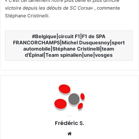
«
C’est certainement notre plus belle et plus difficile
victoire depuis les débuts de SC Corsa
« , commente
Stéphane Cristinelli.
Belgique|circuit F1|F1 de SPA
FRANCORCHAMPS|Michel Dusquesnoy|sport
automobile|Stéphane Cristinelli|team
d'Épinal|Team spinalien|une|vosges
Frédéric S.
We