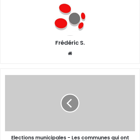
Frédéric S.
We
bsi
te
E
l
e
c
t
i
o
n
s
Elections municipales - Les communes qui ont
m