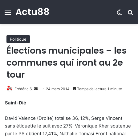
Actu88
Menu
Switch
R
Politique
Élections municipales – les
communes qui iront au 2e
tour
Frédéric S.
E
24 mars 2014
Temps de lecture 1 minute
n
Saint-Dié
v
o
David Valence (Droite) totalise 36, 12%, Serge Vincent
y
sans étiquette le suit avec 27%. Véronique Kher soutenue
e
par le PS obtient 17,41%, Nathalie Tomasi Front national
r