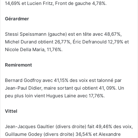
14,69% et Lucien Fritz, Front de gauche 4,78%.
u
n
c
Gérardmer
o
u
Stessi Speissmann (gauche) est en tête avec 48,67%,
r
Michel Durand obtient 26,77%, Éric Defranould 12,79% et
r
Nicole Della Maria, 11,76%.
i
e
Remiremont
l
Bernard Godfroy avec 41,15% des voix est talonné par
Jean-Paul Didier, maire sortant qui obtient 41, 09%. Un
peu plus loin vient Hugues Laine avec 17,76%.
Vittel
Jean-Jacques Gaultier (divers droite) fait 49,46% des voix,
Guillaume Godey (divers droite) 36,54% et Alexandre