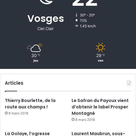
n
t
p
Vosges
30º - 20º
l
70%
e
1.45 km/h
Ciel Clair
b
i
s
c
30
29
℃
℃
i
jeu
ven
t
é
e
Articles
à
V
e
Thierry Bourlette, de la
Le Safran du Payoux vient
n
route aux champs !
d’obtenir le label Prosper
t
Montagné
9 mars 2018
r
8 mars 2018
o
n
La Golaye, l’ogresse
Laurent Maubrun, sous-