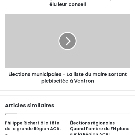
élu leur conseil
u
n
i
É
c
l
i
e
p
c
a
t
l
i
e
o
s
n
-
s
L
Élections municipales - La liste du maire sortant
m
e
plebiscitée à Ventron
u
s
n
c
i
o
c
Articles similaires
m
i
m
p
u
a
Philippe Richert à la tête
Élections régionales –
n
l
de la grande Région ACAL
Quand l’ombre du FN plane
e
e
sur la Région ACAL …