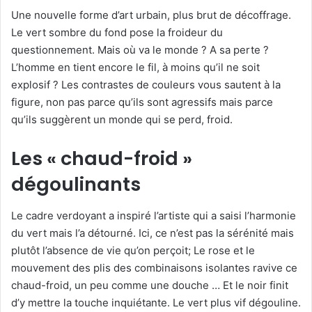
c
Une nouvelle forme d’art urbain, plus brut de décoffrage.
o
Le vert sombre du fond pose la froideur du
u
questionnement. Mais où va le monde ? A sa perte ?
r
L’homme en tient encore le fil, à moins qu’il ne soit
r
explosif ? Les contrastes de couleurs vous sautent à la
i
figure, non pas parce qu’ils sont agressifs mais parce
e
qu’ils suggèrent un monde qui se perd, froid.
l
Les « chaud-froid »
dégoulinants
Le cadre verdoyant a inspiré l’artiste qui a saisi l’harmonie
du vert mais l’a détourné. Ici, ce n’est pas la sérénité mais
plutôt l’absence de vie qu’on perçoit; Le rose et le
mouvement des plis des combinaisons isolantes ravive ce
chaud-froid, un peu comme une douche … Et le noir finit
d’y mettre la touche inquiétante. Le vert plus vif dégouline.