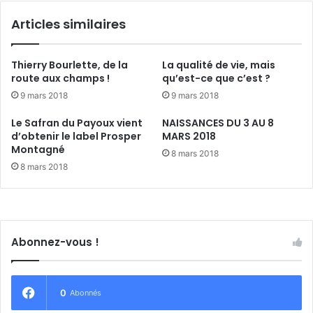
d
i
Articles similaires
u
q
v
u
é
e
Thierry Bourlette, de la
La qualité de vie, mais
l
H
route aux champs !
qu’est-ce que c’est ?
o
u
9 mars 2018
9 mars 2018
,
m
c
b
Le Safran du Payoux vient
NAISSANCES DU 3 AU 8
'
e
d’obtenir le label Prosper
MARS 2018
e
r
Montagné
8 mars 2018
s
t
8 mars 2018
t
-
s
L
h
a
o
g
w
u
Abonnez-vous !
!
e
r
r
e
0
Abonnés
d