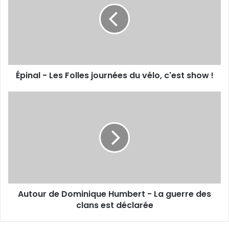
n
a
l
-
L
e
Épinal - Les Folles journées du vélo, c'est show !
s
F
o
A
l
u
l
t
e
o
s
u
j
r
o
d
u
e
r
D
Autour de Dominique Humbert - La guerre des
n
o
é
clans est déclarée
m
e
i
s
n