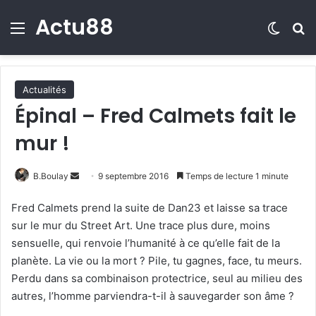
Actu88
Menu
Switch
R
Actualités
Épinal – Fred Calmets fait le
mur !
B.Boulay
E
9 septembre 2016
Temps de lecture 1 minute
n
Fred Calmets prend la suite de Dan23 et laisse sa trace
v
sur le mur du Street Art. Une trace plus dure, moins
o
sensuelle, qui renvoie l’humanité à ce qu’elle fait de la
y
planète. La vie ou la mort ? Pile, tu gagnes, face, tu meurs.
e
Perdu dans sa combinaison protectrice, seul au milieu des
r
autres, l’homme parviendra-t-il à sauvegarder son âme ?
u
n