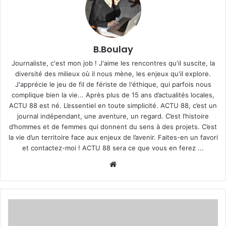
B.Boulay
Journaliste, c'est mon job ! J'aime les rencontres qu'il suscite, la
diversité des milieux où il nous mène, les enjeux qu'il explore.
J'apprécie le jeu de fil de fériste de l'éthique, qui parfois nous
complique bien la vie... Après plus de 15 ans d’actualités locales,
ACTU 88 est né. L’essentiel en toute simplicité. ACTU 88, c’est un
journal indépendant, une aventure, un regard. C’est l’histoire
d’hommes et de femmes qui donnent du sens à des projets. C’est
la vie d’un territoire face aux enjeux de l’avenir. Faites-en un favori
et contactez-moi ! ACTU 88 sera ce que vous en ferez ...
We
bsi
te
É
p
i