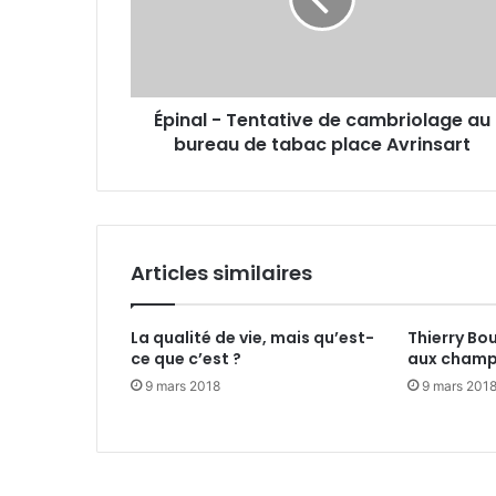
a
r
l
e
-
s
T
s
e
e
Épinal - Tentative de cambriolage au
n
E
bureau de tabac place Avrinsart
t
m
a
a
t
i
i
l
v
e
Articles similaires
d
e
c
La qualité de vie, mais qu’est-
Thierry Bou
a
ce que c’est ?
aux champ
m
9 mars 2018
9 mars 201
b
r
i
o
l