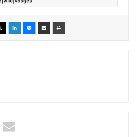
|ville|vosges
X
Linkedin
Messenger
Partager par email
Imprimer