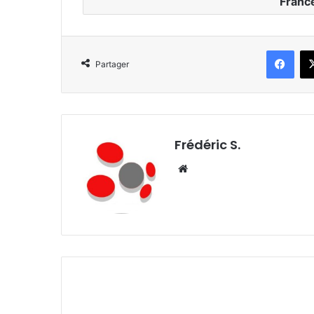
France
Facebook
Partager
Frédéric S.
We
bsi
te