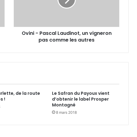
i
-
P
a
s
Ovini - Pascal Laudinot, un vigneron
c
pas comme les autres
a
l
L
a
u
d
i
n
o
rlette, de la route
Le Safran du Payoux vient
t
s !
d’obtenir le label Prosper
,
Montagné
8
u
8 mars 2018
n
v
i
g