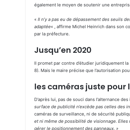
également le moyen de soutenir une entrepris
e
r
u
«
Il n’y a pas eu de dépassement des seuils d
n
adaptée
« , affirme Michel Heinrich dans son co
c
par la préfecture.
o
u
Jusqu’en 2020
r
r
Il promet par contre d’étudier juridiquement la
i
8). Mais le maire précise que l’autorisation p
e
l
les caméras juste pour 
D’après lui, pas de souci dans l’alternance des 
surface de publicité n’excède pas celles des i
caméras de surveillance, ni de sécurité publiq
et ni même de possibilité de visionnage. Elles 
gérer le positionnement des panneaux. »