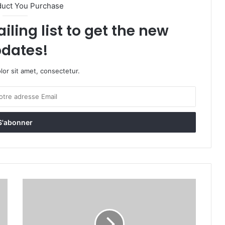
duct You Purchase
iling list to get the new
dates!
or sit amet, consectetur.
O
v
i
n