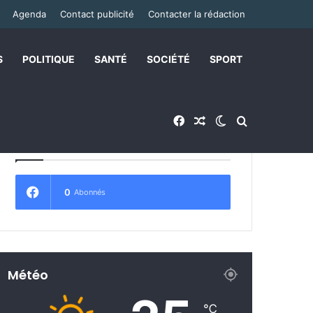
Agenda
Contact publicité
Contacter la rédaction
S
POLITIQUE
SANTÉ
SOCIÉTÉ
SPORT
Facebook
Article Aléatoire
Switch skin
Rechercher
Abonnez-vous !
0
Abonnés
Météo
℃