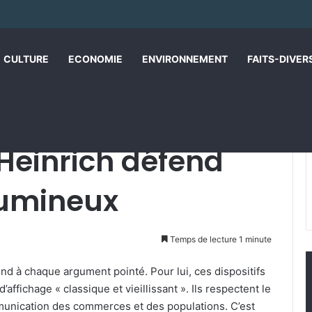
CULTURE
ECONOMIE
ENVIRONNEMENT
FAITS-DIVER
neaux lumineux
 Heinrich défend
lumineux
Temps de lecture 1 minute
nd à chaque argument pointé. Pour lui, ces dispositifs
ffichage « classique et vieillissant ». Ils respectent le
unication des commerces et des populations. C’est