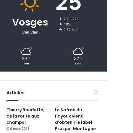
25
Vosges
29º - 22º
40%
2.62 km/h
Ciel Clair
29
32
℃
℃
ven
sam
Articles
Thierry Bourlette,
Le Safran du
de la route aux
Payoux vient
champs !
d’obtenir le label
Prosper Montagné
9 mars 2018