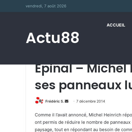
vendredi, 7 août 2026
ACCUEIL
Actu88
Accueil
/
Épinal – Michel Heinrich défend ses pan
Épinal – Michel
ses panneaux 
Frédéric S.
E
7 décembre 2014
n
Comme il l’avait annoncé, Michel Heinrich répo
v
ont permis de réduire le nombre de panneaux d’a
o
paysage, tout en répondant au besoin de comm
y