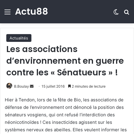
Actu88
Menu
Switch
R
Actualités
Les associations
d’environnement en guerre
contre les « Sénatueurs » !
B.Boulay
E
15 juillet 2016
2 minutes de lecture
n
Hier à Tendon, lors de la fête de Bio, les associations de
v
défense de l’environnement ont dénoncé la position des
o
sénateurs vosgiens, qui ont refusé l’interdiction des
y
néonicotinoïdes ! Ces insecticides agissent sur les
e
systèmes nerveux des abeilles. Elles veulent informer les
r