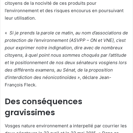
citoyens de la nocivité de ces produits pour
u
n
l’environnement et des risques encourus en poursuivant
c
leur utilisation.
o
u
«
Si je prends la parole ce matin, au nom d’associations de
r
protection de l’environnement (ASVPP – ON et VNE), c’est
r
pour exprimer notre indignation, dire avec de nombreux
i
citoyens, à quel point nous sommes choqués par l’attitude
e
et le positionnement de nos deux sénateurs vosgiens lors
l
des différents examens, au Sénat, de la proposition
d’interdiction des néonicotinoïdes »
, déclare Jean-
François Fleck.
Des conséquences
gravissimes
Vosges nature environnement a interpellé par courrier les