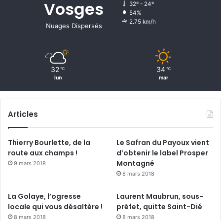
Vosges
32º - 24º
o
54%
r
2.75 km/h
Nuages Dispersés
t
s
32
34
℃
℃
lun
mar
Articles
Thierry Bourlette, de la
Le Safran du Payoux vient
route aux champs !
d’obtenir le label Prosper
Montagné
9 mars 2018
8 mars 2018
La Golaye, l’ogresse
Laurent Maubrun, sous-
locale qui vous désaltère !
préfet, quitte Saint-Dié
8 mars 2018
8 mars 2018