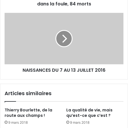
dans la foule, 84 morts
i
c
e
N
h
A
i
I
e
S
r
S
s
A
o
N
i
C
r
E
-
NAISSANCES DU 7 AU 13 JUILLET 2016
S
U
D
n
U
c
7
Articles similaires
a
A
m
U
i
1
Thierry Bourlette, de la
La qualité de vie, mais
o
3
route aux champs !
qu’est-ce que c’est ?
n
J
9 mars 2018
9 mars 2018
f
U