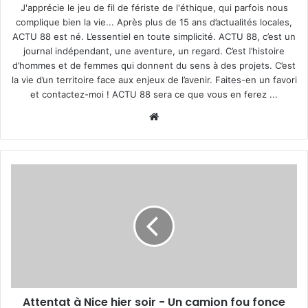
J'apprécie le jeu de fil de fériste de l'éthique, qui parfois nous
complique bien la vie... Après plus de 15 ans d’actualités locales,
ACTU 88 est né. L’essentiel en toute simplicité. ACTU 88, c’est un
journal indépendant, une aventure, un regard. C’est l’histoire
d’hommes et de femmes qui donnent du sens à des projets. C’est
la vie d’un territoire face aux enjeux de l’avenir. Faites-en un favori
et contactez-moi ! ACTU 88 sera ce que vous en ferez ...
We
bsi
te
A
t
t
e
n
t
a
t
à
Attentat à Nice hier soir - Un camion fou fonce
N