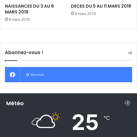
o
I
NAISSANCES DU 3 AU 8
DECES DU 5 AU 11 MARS 2018
u
L
MARS 2018
8 mars 2018
f
L
8 mars 2018
o
E
n
T
c
2
e
0
d
1
Abonnez-vous !
a
6
n
s
l
0
Abonnés
a
f
o
u
Météo
l
e
25
,
℃
8
4
m