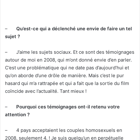
c
o
u
–
Qu’est-ce qui a déclenché une envie de faire un tel
r
r
sujet ?
i
e
– J’aime les sujets sociaux. Et ce sont des témoignages
l
autour de moi en 2008, qui m’ont donné envie d’en parler.
C’est une problématique qui ne date pas d’aujourd’hui et
qu’on aborde d’une drôle de manière. Mais c’est le pur
hasard qui m’a rattrapée et qui a fait que la sortie du film
coïncide avec l’actualité. Tant mieux !
–
Pourquoi ces témoignages ont-il retenu votre
attention ?
– 4 pays acceptaient les couples homosexuels en
2008, seulement 4. ! Je suis quelqu’un en perpétuelle