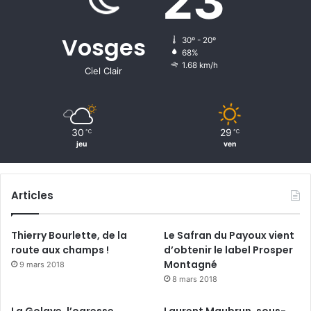
23
u
Vosges
30º - 20º
68%
1.68 km/h
Ciel Clair
30
29
℃
℃
jeu
ven
Articles
Thierry Bourlette, de la
Le Safran du Payoux vient
route aux champs !
d’obtenir le label Prosper
Montagné
9 mars 2018
8 mars 2018