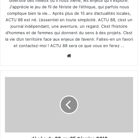
diversité des milieux où il nous mène, les enjeux qu'il explore.
J'apprécie le jeu de fil de fériste de l'éthique, qui parfois nous
complique bien la vie... Après plus de 15 ans d’actualités locales,
ACTU 88 est né. L’essentiel en toute simplicité. ACTU 88, c’est un
journal indépendant, une aventure, un regard. C’est l’histoire
d’hommes et de femmes qui donnent du sens à des projets. C’est
la vie d’un territoire face aux enjeux de l’avenir. Faites-en un favori
et contactez-moi ! ACTU 88 sera ce que vous en ferez ...
We
bsi
te
d
é
c
è
s
d
u
2
2