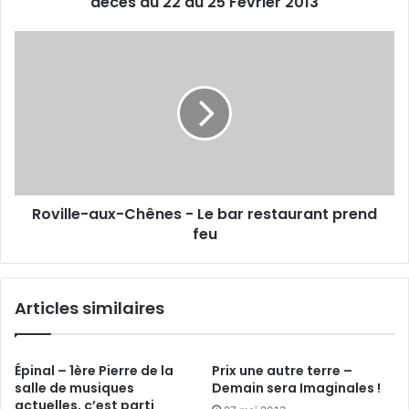
décès du 22 au 25 Février 2013
a
u
2
R
5
o
F
v
é
i
v
l
r
l
i
e
e
-
r
a
Roville-aux-Chênes - Le bar restaurant prend
2
u
0
feu
x
1
-
3
C
h
Articles similaires
ê
n
e
s
Épinal – 1ère Pierre de la
Prix une autre terre –
-
salle de musiques
Demain sera Imaginales !
actuelles, c’est parti
L