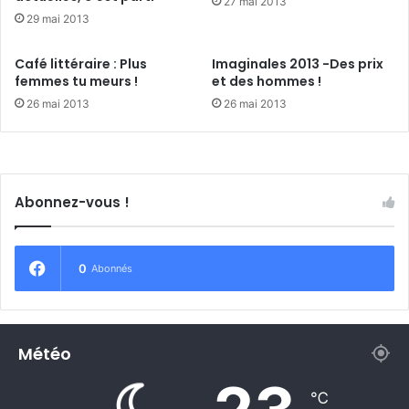
27 mai 2013
e
29 mai 2013
b
a
Café littéraire : Plus
Imaginales 2013 -Des prix
r
femmes tu meurs !
et des hommes !
r
26 mai 2013
26 mai 2013
e
s
t
a
u
Abonnez-vous !
r
a
n
t
0
Abonnés
p
r
e
n
Météo
d
f
℃
e