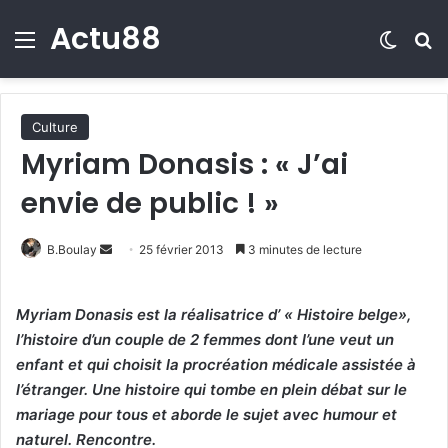
Actu88
Menu
Switch
R
Culture
Myriam Donasis : « J’ai
envie de public ! »
B.Boulay
E
25 février 2013
3 minutes de lecture
n
v
Myriam Donasis est la réalisatrice d’ « Histoire belge»,
o
l’histoire d’un couple de 2 femmes dont l’une veut un
y
enfant et qui choisit la procréation médicale assistée à
e
l’étranger. Une histoire qui tombe en plein débat sur le
r
mariage pour tous et aborde le sujet avec humour et
u
naturel. Rencontre.
n