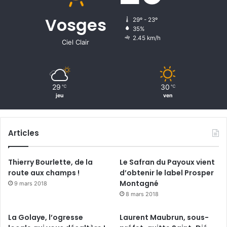
Vosges
29º - 23º
35%
2.45 km/h
Ciel Clair
29
30
℃
℃
jeu
ven
Articles
Thierry Bourlette, de la
Le Safran du Payoux vient
route aux champs !
d’obtenir le label Prosper
Montagné
9 mars 2018
8 mars 2018
La Golaye, l’ogresse
Laurent Maubrun, sous-