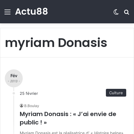
Actu88
Menu
Switch
R
myriam Donasis
Fév
- 2013 -
Culture
25 février
B.Boulay
Myriam Donasis : « J’ai envie de
public ! »
Myriam Donasis est la réalisatrice d’ « Histoire belge»,