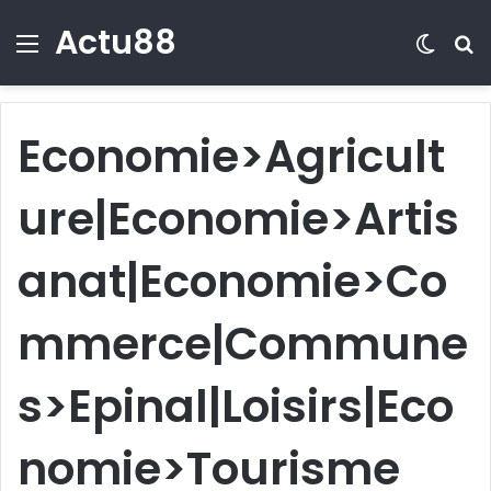
Actu88
Menu
Switch
R
Economie>Agricult
ure|Economie>Artis
anat|Economie>Co
mmerce|Commune
s>Epinal|Loisirs|Eco
nomie>Tourisme