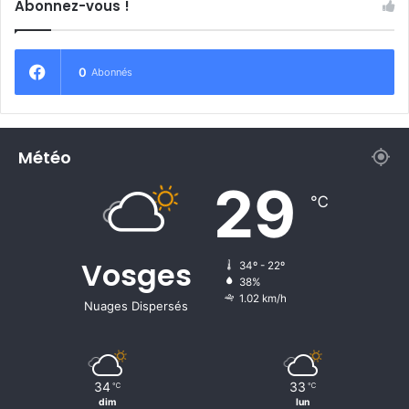
Abonnez-vous !
0
Abonnés
Météo
29
℃
Vosges
34º - 22º
38%
1.02 km/h
Nuages Dispersés
34
33
℃
℃
dim
lun