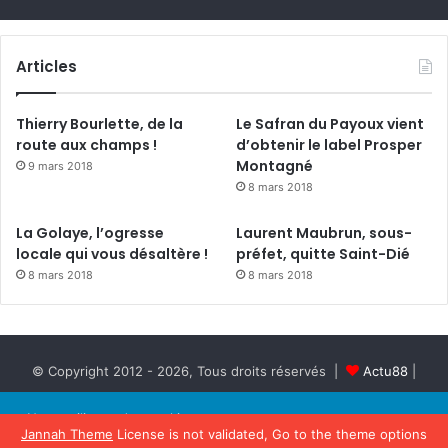
Articles
Thierry Bourlette, de la
Le Safran du Payoux vient
route aux champs !
d’obtenir le label Prosper
Montagné
9 mars 2018
8 mars 2018
La Golaye, l’ogresse
Laurent Maubrun, sous-
locale qui vous désaltère !
préfet, quitte Saint-Dié
8 mars 2018
8 mars 2018
© Copyright 2012 - 2026, Tous droits réservés |
Actu88
|
Hébergé par
GrandEst.info
| Publicité Grand Est :
Est Régie
Nous utilisons des cookies pour
suivre l'audience et diffuser des
Jannah Theme
License is not validated, Go to the theme options
Politique de
publicités. En poursuivant votre
Accepter