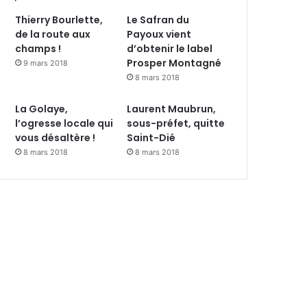
Thierry Bourlette,
Le Safran du
de la route aux
Payoux vient
champs !
d’obtenir le label
Prosper Montagné
9 mars 2018
8 mars 2018
La Golaye,
Laurent Maubrun,
l’ogresse locale qui
sous-préfet, quitte
vous désaltère !
Saint-Dié
8 mars 2018
8 mars 2018