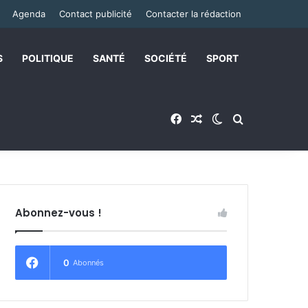
Agenda
Contact publicité
Contacter la rédaction
S
POLITIQUE
SANTÉ
SOCIÉTÉ
SPORT
Facebook
Article Aléatoire
Switch skin
Rechercher
Abonnez-vous !
0
Abonnés