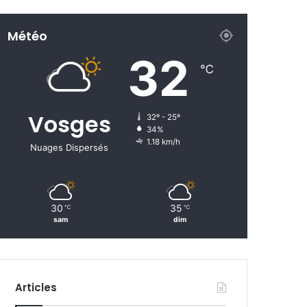
Météo
32
℃
Vosges
32º - 25º
34%
1.18 km/h
Nuages Dispersés
30
35
℃
℃
sam
dim
Articles