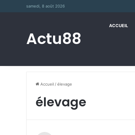
samedi, 8 août 2026
ACCUEIL
Actu88
Accueil
/
élevage
élevage