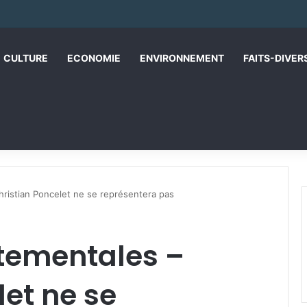
CULTURE
ECONOMIE
ENVIRONNEMENT
FAITS-DIVER
hristian Poncelet ne se représentera pas
rtementales –
let ne se