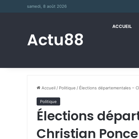
samedi, 8 août 2026
ACCUEIL
Actu88
Accueil
/
Politique
/
Élections départementales – C
Politique
Élections dépa
Christian Ponce