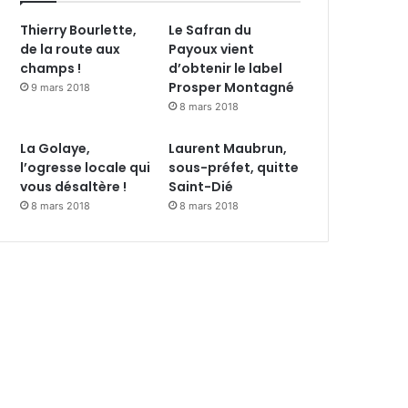
Thierry Bourlette,
Le Safran du
de la route aux
Payoux vient
champs !
d’obtenir le label
Prosper Montagné
9 mars 2018
8 mars 2018
La Golaye,
Laurent Maubrun,
l’ogresse locale qui
sous-préfet, quitte
vous désaltère !
Saint-Dié
8 mars 2018
8 mars 2018