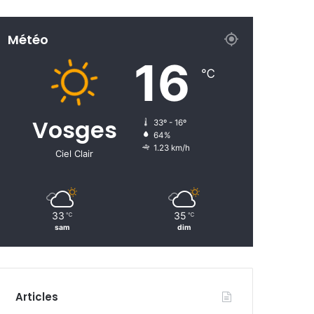
Météo
16
℃
Vosges
33º - 16º
64%
1.23 km/h
Ciel Clair
33
35
℃
℃
sam
dim
Articles