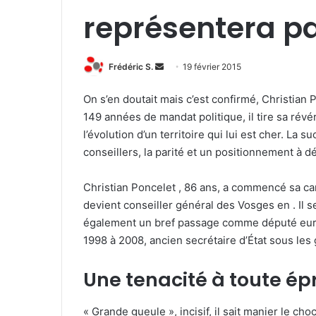
représentera p
Frédéric S.
E
19 février 2015
n
On s’en doutait mais c’est confirmé, Christian
v
149 années de mandat politique, il tire sa révér
o
l’évolution d’un territoire qui lui est cher. L
y
conseillers, la parité et un positionnement à dé
e
r
u
Christian Poncelet , 86 ans, a commencé sa c
n
devient conseiller général des Vosges en . Il se
c
également un bref passage comme député euro
o
1998 à 2008, ancien secrétaire d’État sous le
u
r
Une tenacité à toute é
r
i
« Grande gueule », incisif, il sait manier le c