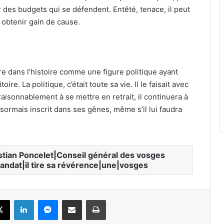
oir des budgets qui se défendent. Entêté, tenace, il peut
à obtenir gain de cause.
re dans l’histoire comme une figure politique ayant
ire. La politique, c’était toute sa vie. Il le faisait avec
raisonnablement à se mettre en retrait, il continuera à
sormais inscrit dans ses gênes, même s’il lui faudra
istian Poncelet|Conseil général des vosges
andat|il tire sa révérence|une|vosges
X
Linkedin
Messenger
Partager par email
Imprimer