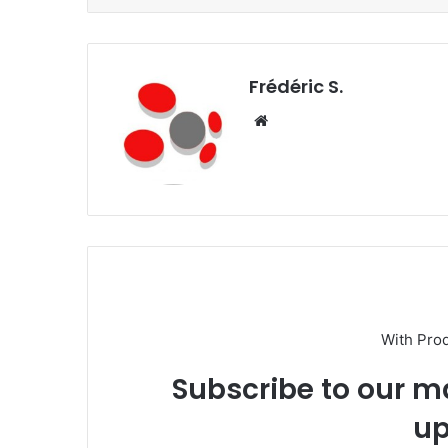
Frédéric S.
We
bsi
te
With Pro
Subscribe to our ma
up