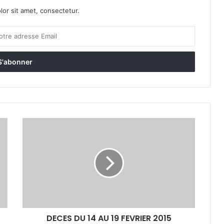
or sit amet, consectetur.
D
E
C
E
S
D
U
1
4
DECES DU 14 AU 19 FEVRIER 2015
A