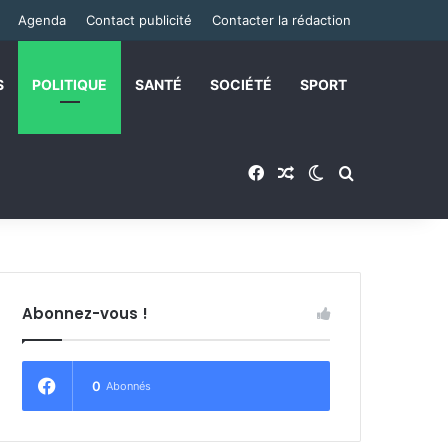
Agenda
Contact publicité
Contacter la rédaction
S
POLITIQUE
SANTÉ
SOCIÉTÉ
SPORT
Facebook
Article Aléatoire
Switch skin
Rechercher
Abonnez-vous !
0
Abonnés