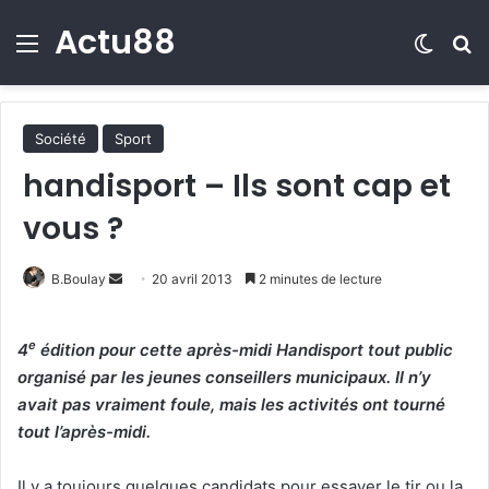
Actu88
Menu
Switch
R
Société
Sport
handisport – Ils sont cap et
vous ?
B.Boulay
E
20 avril 2013
2 minutes de lecture
n
v
e
4
édition pour cette après-midi Handisport tout public
o
organisé par les jeunes conseillers municipaux. Il n’y
y
avait pas vraiment foule, mais les activités ont tourné
e
tout l’après-midi.
r
u
Il y a toujours quelques candidats pour essayer le tir ou la
n