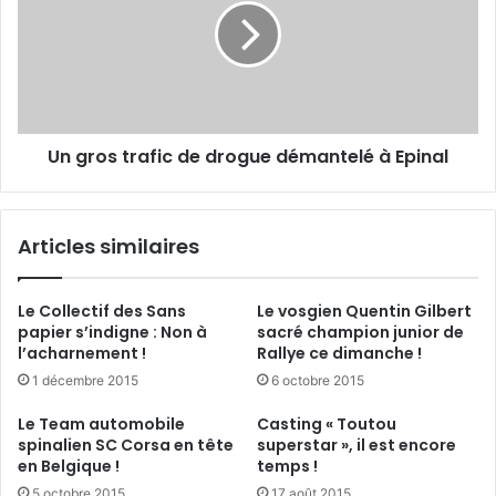
e
r
n
o
c
s
i
t
é
r
s
a
n
Un gros trafic de drogue démantelé à Epinal
f
’
i
o
c
n
d
Articles similaires
t
e
p
d
l
r
Le Collectif des Sans
Le vosgien Quentin Gilbert
u
o
papier s’indigne : Non à
sacré champion junior de
s
g
l’acharnement !
Rallye ce dimanche !
d
u
1 décembre 2015
6 octobre 2015
e
e
m
d
Le Team automobile
Casting « Toutou
u
é
spinalien SC Corsa en tête
superstar », il est encore
t
m
en Belgique !
temps !
u
a
5 octobre 2015
17 août 2015