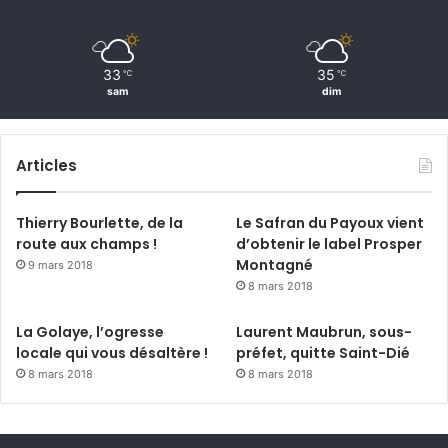
33
35
℃
℃
sam
dim
Articles
Thierry Bourlette, de la
Le Safran du Payoux vient
route aux champs !
d’obtenir le label Prosper
Montagné
9 mars 2018
8 mars 2018
La Golaye, l’ogresse
Laurent Maubrun, sous-
locale qui vous désaltère !
préfet, quitte Saint-Dié
8 mars 2018
8 mars 2018