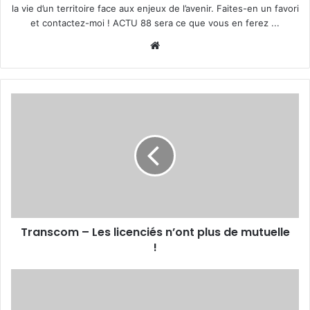
la vie d’un territoire face aux enjeux de l’avenir. Faites-en un favori
et contactez-moi ! ACTU 88 sera ce que vous en ferez ...
We
bsi
te
T
r
a
n
s
c
o
m
–
Transcom – Les licenciés n’ont plus de mutuelle
L
!
e
s
l
U
i
n
c
g