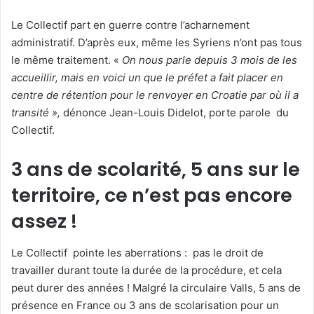
u
n
Le Collectif part en guerre contre l’acharnement
c
administratif. D’après eux, même les Syriens n’ont pas tous
o
le même traitement. «
On nous parle depuis 3 mois de les
u
accueillir, mais en voici un que le préfet a fait placer en
r
centre de rétention pour le renvoyer en Croatie par où il a
r
transité »,
dénonce Jean-Louis Didelot, porte parole du
i
Collectif.
e
l
3 ans de scolarité, 5 ans sur le
territoire, ce n’est pas encore
assez !
Le Collectif pointe les aberrations : pas le droit de
travailler durant toute la durée de la procédure, et cela
peut durer des années ! Malgré la circulaire Valls, 5 ans de
présence en France ou 3 ans de scolarisation pour un