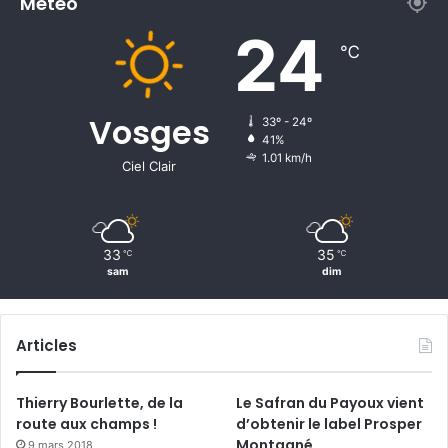
Météo
o
24
c
℃
a
u
x
Vosges
33º - 24º
41%
1.01 km/h
Ciel Clair
33
35
℃
℃
sam
dim
Articles
Thierry Bourlette, de la
Le Safran du Payoux vient
route aux champs !
d’obtenir le label Prosper
Montagné
9 mars 2018