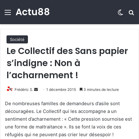
Actu88
Menu
Switch
R
Société
Le Collectif des Sans papier
s’indigne : Non à
l’acharnement !
Frédéric S.
E
1 décembre 2015
3 minutes de lecture
n
De nombreuses familles de demandeurs d’asile sont
v
découragées. Le Collectif qui les accompagne a un
o
sentiment d’acharnement : « Cette pression sournoise est
y
une forme de maltraitance ». Ils se font la voix de ces
e
réfugiés qui ne peuvent pas crier leur désespoir !
r