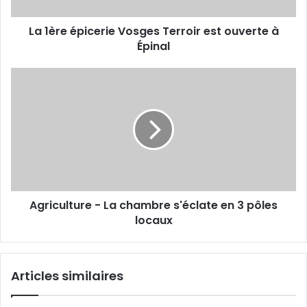
p
i
La 1ère épicerie Vosges Terroir est ouverte à
c
Épinal
e
r
i
A
e
g
V
r
o
i
s
c
g
u
e
l
s
t
T
u
e
Agriculture - La chambre s'éclate en 3 pôles
r
r
locaux
e
r
-
o
L
i
a
Articles similaires
r
c
e
h
s
a