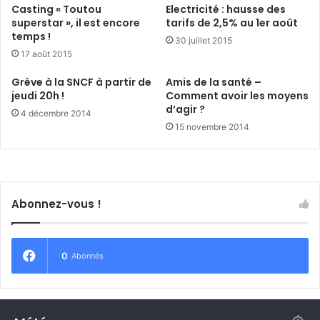
Casting « Toutou
Electricité : hausse des
t
m
superstar », il est encore
tarifs de 2,5% au 1er août
o
b
temps !
30 juillet 2015
u
r
17 août 2015
v
e
e
s
Grève à la SNCF à partir de
Amis de la santé –
r
'
jeudi 20h !
Comment avoir les moyens
t
é
d’agir ?
4 décembre 2014
e
c
15 novembre 2014
à
l
É
a
p
t
i
e
n
e
Abonnez-vous !
a
n
l
3
p
ô
0
Abonnés
l
e
s
l